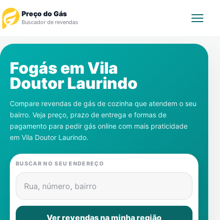
Preço do Gás
Buscador de revendas
Rastrear Pedido
Fogás em
Vila
Doutor Laurindo
Revendedor
Compare revendas de gás de cozinha que atendem o seu
Notícias
bairro. Veja preço, prazo de entrega e formas de
pagamento para pedir gás online com mais praticidade
Cadastre-se
em
Vila Doutor Laurindo
.
Gás
BUSCAR NO SEU ENDEREÇO
Contatos
Rua, número, bairro
Ver revendas na minha região