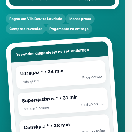
Fogás em Vila Doutor Laurindo
Menor preço
Compare revendas
Pagamento na entrega
Revendas disponíveis no seu endereço
Ultragaz * • 24 min
Pix e cartão
Frete grátis
Supergasbras * • 31 min
Pedido online
Compare preços
Consigaz * • 38 min
Veja condições