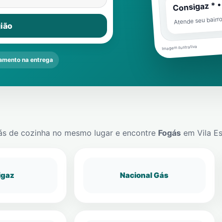
Consigaz * •
Atende seu bairr
ião
Imagem ilustrativa
amento na entrega
ás de cozinha no mesmo lugar e encontre
Fogás
em
Vila E
igaz
Nacional Gás