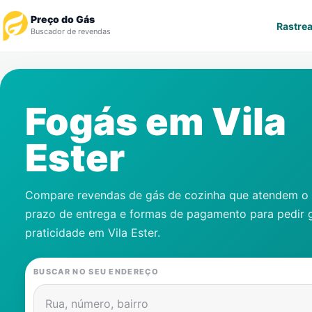
Preço do Gás
Rastrea
Buscador de revendas
Rastrear Pedido
Fogás em
Vila
Revendedor
Ester
Notícias
Cadastre-se
Compare revendas de gás de cozinha que atendem o s
prazo de entrega e formas de pagamento para pedir 
Gás
praticidade em
Vila Ester
.
Contatos
BUSCAR NO SEU ENDEREÇO
Rua, número, bairro