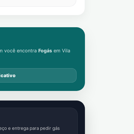
im você encontra
Fogás
em
Vila
icativo
ço e entrega para pedir gás