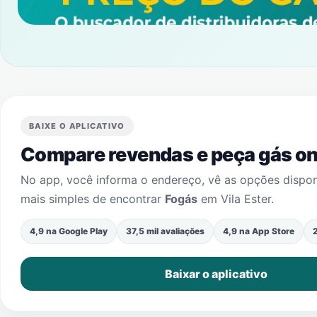
BAIXE O APLICATIVO
Compare revendas e peça gás onl
No app, você informa o endereço, vê as opções dispo
mais simples de encontrar
Fogás
em
Vila Ester
.
4,9 na Google Play
37,5 mil avaliações
4,9 na App Store
2
Baixar o aplicativo