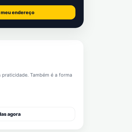
o meu endereço
s praticidade. Também é a forma
das agora