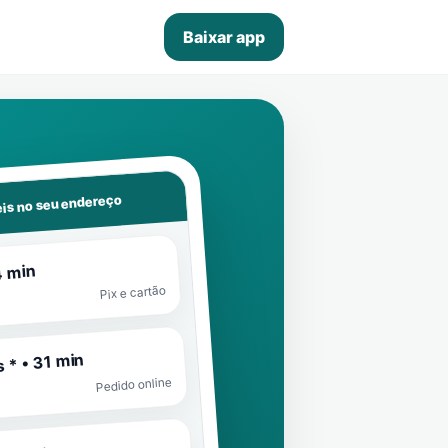
Baixar app
is no seu endereço
4 min
Pix e cartão
 * • 31 min
Pedido online