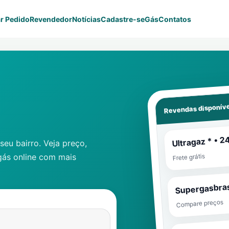
r Pedido
Revendedor
Notícias
Cadastre-se
Gás
Contatos
Revendas disponíve
Ultragaz * • 2
eu bairro. Veja preço,
gás online com mais
Frete grátis
Supergasbras
Compare preços