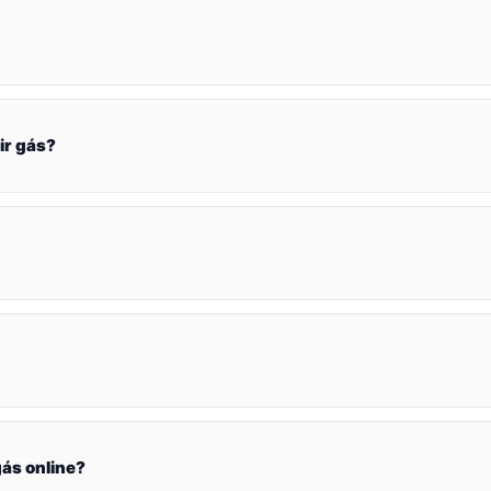
ir gás?
ás online?