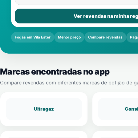
Ver revendas na minha reg
Fogás em Vila Ester
Menor preço
Compare revendas
Pag
Marcas encontradas no app
Compare revendas com diferentes marcas de botijão de g
Ultragaz
Cons