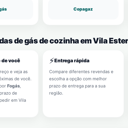
gás
Copagaz
das de gás de cozinha em Vila Este
⚡
 de você
Entrega rápida
eço e veja as
Compare diferentes revendas e
óximas de você.
escolha a opção com melhor
 por
Fogás
,
prazo de entrega para a sua
prazo de
região.
 pedir em
Vila