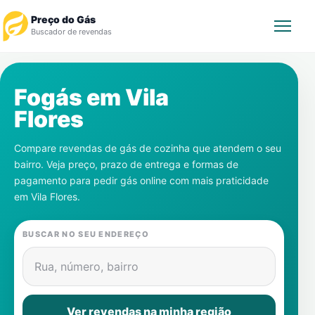
Preço do Gás
Buscador de revendas
Rastrear Pedido
Fogás em
Vila
Flores
Revendedor
Compare revendas de gás de cozinha que atendem o seu
Notícias
bairro. Veja preço, prazo de entrega e formas de
pagamento para pedir gás online com mais praticidade
Cadastre-se
em
Vila Flores
.
Gás
BUSCAR NO SEU ENDEREÇO
Contatos
Rua, número, bairro
Ver revendas na minha região