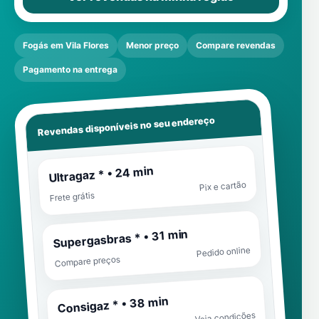
Fogás em Vila Flores
Menor preço
Compare revendas
Pagamento na entrega
Revendas disponíveis no seu endereço
Ultragaz * • 24 min
Pix e cartão
Frete grátis
Supergasbras * • 31 min
Pedido online
Compare preços
Consigaz * • 38 min
Veja condições