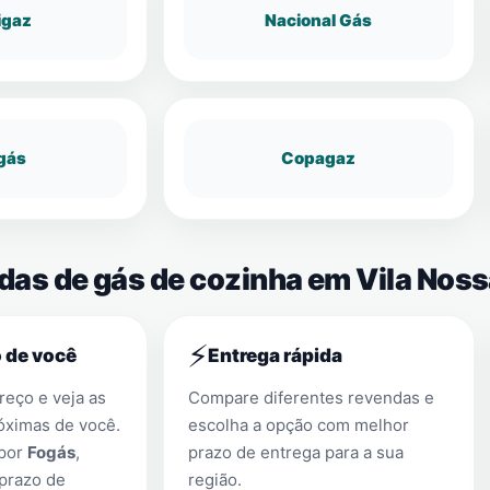
igaz
Nacional Gás
gás
Copagaz
ndas de gás de cozinha em Vila Nos
⚡
 de você
Entrega rápida
eço e veja as
Compare diferentes revendas e
óximas de você.
escolha a opção com melhor
 por
Fogás
,
prazo de entrega para a sua
prazo de
região.