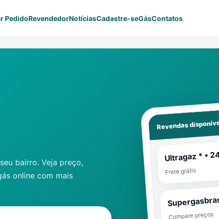
r Pedido
Revendedor
Notícias
Cadastre-se
Gás
Contatos
Revendas disponíve
Ultragaz * • 2
eu bairro. Veja preço,
Frete grátis
gás online com mais
Supergasbras
Compare preços