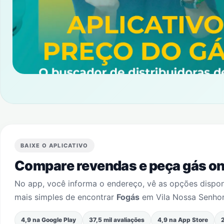
BAIXE O APLICATIVO
Compare revendas e peça gás onl
No app, você informa o endereço, vê as opções dispo
mais simples de encontrar
Fogás
em
Vila Nossa Senho
4,9 na Google Play
37,5 mil avaliações
4,9 na App Store
2