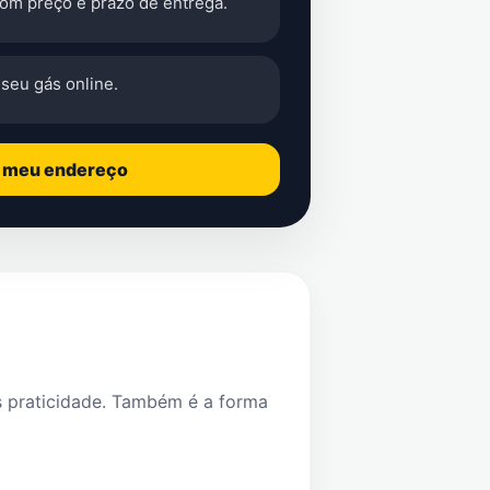
com preço e prazo de entrega.
seu gás online.
o meu endereço
s praticidade. Também é a forma