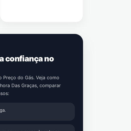
 a confiança no
no Preço do Gás. Veja como
nhora Das Graças
, comparar
sos:
ga.