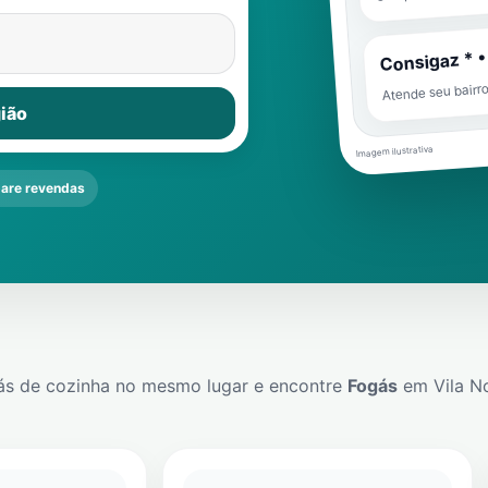
Consigaz * •
Atende seu bairr
ião
Imagem ilustrativa
are revendas
ás de cozinha no mesmo lugar e encontre
Fogás
em
Vila N