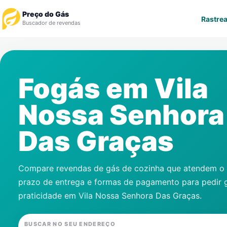
Preço do Gás
Rastrea
Buscador de revendas
Rastrear Pedido
Fogás em
Vila
Revendedor
Nossa Senhora
Notícias
Das Graças
Cadastre-se
Gás
Compare revendas de gás de cozinha que atendem o s
prazo de entrega e formas de pagamento para pedir 
Contatos
praticidade em
Vila Nossa Senhora Das Graças
.
BUSCAR NO SEU ENDEREÇO