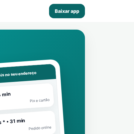
Baixar app
is no seu endereço
4 min
Pix e cartão
 * • 31 min
Pedido online