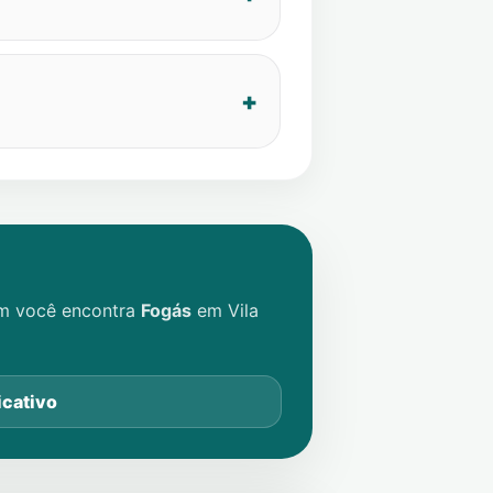
im você encontra
Fogás
em
Vila
icativo