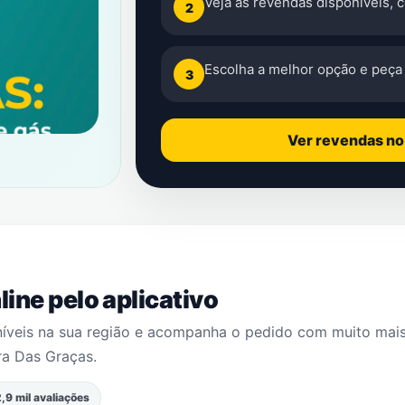
Veja as revendas disponíveis, 
2
Escolha a melhor opção e peça 
3
Ver revendas n
ine pelo aplicativo
níveis na sua região e acompanha o pedido com muito mai
ra Das Graças
.
,9 mil avaliações