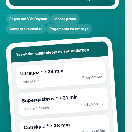
Fogás em Vila Raycos
Menor preço
Compare revendas
Pagamento na entrega
Revendas disponíveis no seu endereço
Ultragaz * • 24 min
Pix e cartão
Frete grátis
Supergasbras * • 31 min
Pedido online
Compare preços
Consigaz * • 38 min
Veja condições