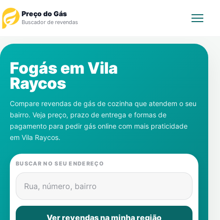
Preço do Gás
Buscador de revendas
Rastrear Pedido
Fogás em
Vila
Raycos
Revendedor
Compare revendas de gás de cozinha que atendem o seu
Notícias
bairro. Veja preço, prazo de entrega e formas de
pagamento para pedir gás online com mais praticidade
Cadastre-se
em
Vila Raycos
.
Gás
BUSCAR NO SEU ENDEREÇO
Contatos
Rua, número, bairro
Ver revendas na minha região