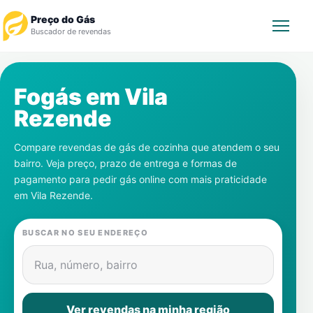
Preço do Gás
Buscador de revendas
Rastrear Pedido
Fogás em
Vila
Rezende
Revendedor
Compare revendas de gás de cozinha que atendem o seu
Notícias
bairro. Veja preço, prazo de entrega e formas de
pagamento para pedir gás online com mais praticidade
Cadastre-se
em
Vila Rezende
.
Gás
BUSCAR NO SEU ENDEREÇO
Contatos
Rua, número, bairro
Ver revendas na minha região