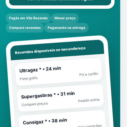
Fogás em Vila Rezende
Menor preço
Compare revendas
Pagamento na entrega
Revendas disponíveis no seu endereço
Ultragaz * • 24 min
Pix e cartão
Frete grátis
Supergasbras * • 31 min
Pedido online
Compare preços
Consigaz * • 38 min
Veja condições