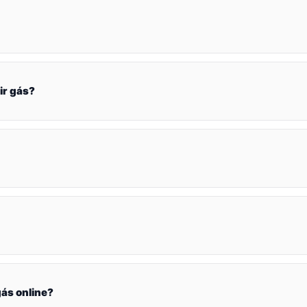
ir gás?
ás online?