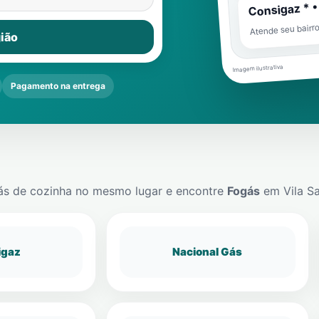
Consigaz * •
Atende seu bairr
ião
Imagem ilustrativa
Pagamento na entrega
ás de cozinha no mesmo lugar e encontre
Fogás
em
Vila S
igaz
Nacional Gás