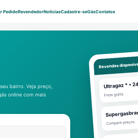
r Pedido
Revendedor
Notícias
Cadastre-se
Gás
Contatos
Revendas disponíve
Ultragaz * • 2
eu bairro. Veja preço,
gás online com mais
Frete grátis
Supergasbras
Compare preços