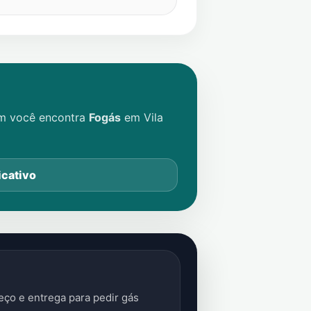
im você encontra
Fogás
em
Vila
icativo
ço e entrega para pedir gás