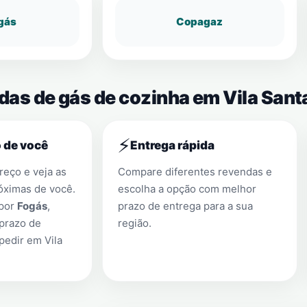
gás
Copagaz
das de gás de cozinha em Vila Sant
⚡
 de você
Entrega rápida
eço e veja as
Compare diferentes revendas e
óximas de você.
escolha a opção com melhor
 por
Fogás
,
prazo de entrega para a sua
prazo de
região.
 pedir em
Vila