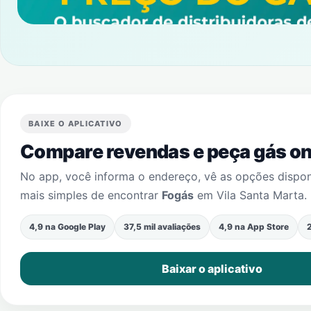
BAIXE O APLICATIVO
Compare revendas e peça gás onl
No app, você informa o endereço, vê as opções dispo
mais simples de encontrar
Fogás
em
Vila Santa Marta
.
4,9 na Google Play
37,5 mil avaliações
4,9 na App Store
2
Baixar o aplicativo