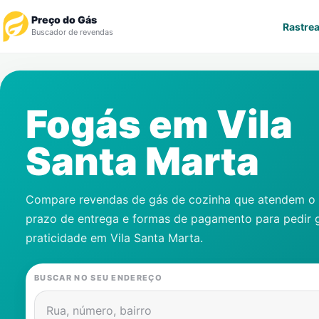
Preço do Gás
Rastrea
Buscador de revendas
Rastrear Pedido
Fogás em
Vila
Revendedor
Santa Marta
Notícias
Cadastre-se
Compare revendas de gás de cozinha que atendem o s
prazo de entrega e formas de pagamento para pedir 
Gás
praticidade em
Vila Santa Marta
.
Contatos
BUSCAR NO SEU ENDEREÇO
Rua, número, bairro