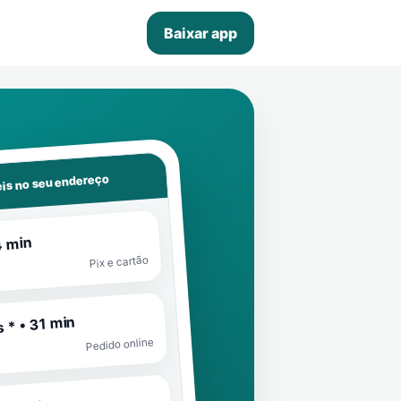
Baixar app
is no seu endereço
4 min
Pix e cartão
 * • 31 min
Pedido online