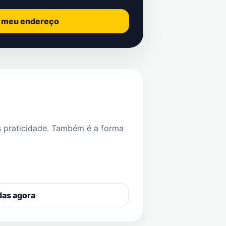
o meu endereço
s praticidade. Também é a forma
das agora