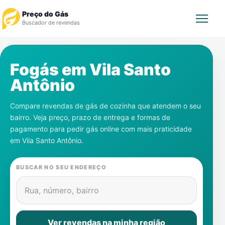
Preço do Gás
Buscador de revendas
Rastrear Pedido
Fogás em
Vila Santo
Antônio
Revendedor
Compare revendas de gás de cozinha que atendem o seu
Notícias
bairro. Veja preço, prazo de entrega e formas de
pagamento para pedir gás online com mais praticidade
Cadastre-se
em
Vila Santo Antônio
.
Gás
BUSCAR NO SEU ENDEREÇO
Contatos
Rua, número, bairro
Ver revendas na minha região