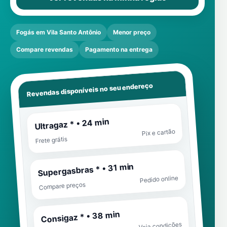
Fogás em Vila Santo Antônio
Menor preço
Compare revendas
Pagamento na entrega
Revendas disponíveis no seu endereço
Ultragaz * • 24 min
Pix e cartão
Frete grátis
Supergasbras * • 31 min
Pedido online
Compare preços
Consigaz * • 38 min
Veja condições