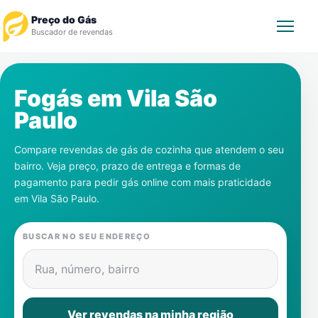
Preço do Gás
Buscador de revendas
Rastrear Pedido
Fogás em
Vila São
Paulo
Revendedor
Compare revendas de gás de cozinha que atendem o seu
Notícias
bairro. Veja preço, prazo de entrega e formas de
pagamento para pedir gás online com mais praticidade
Cadastre-se
em
Vila São Paulo
.
Gás
BUSCAR NO SEU ENDEREÇO
Contatos
Rua, número, bairro
Ver revendas na minha região