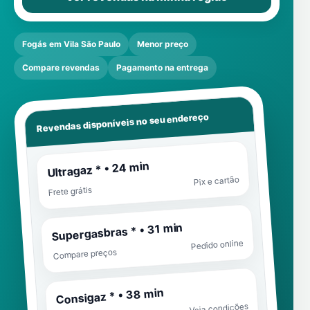
Fogás em Vila São Paulo
Menor preço
Compare revendas
Pagamento na entrega
Revendas disponíveis no seu endereço
Ultragaz * • 24 min
Pix e cartão
Frete grátis
Supergasbras * • 31 min
Pedido online
Compare preços
Consigaz * • 38 min
Veja condições