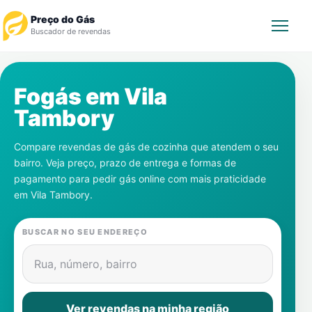
Preço do Gás
Buscador de revendas
Rastrear Pedido
Fogás em
Vila
Tambory
Revendedor
Compare revendas de gás de cozinha que atendem o seu
Notícias
bairro. Veja preço, prazo de entrega e formas de
pagamento para pedir gás online com mais praticidade
Cadastre-se
em
Vila Tambory
.
Gás
BUSCAR NO SEU ENDEREÇO
Contatos
Rua, número, bairro
Ver revendas na minha região