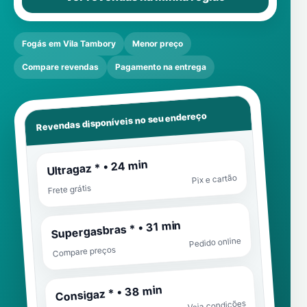
Fogás em Vila Tambory
Menor preço
Compare revendas
Pagamento na entrega
Revendas disponíveis no seu endereço
Ultragaz * • 24 min
Pix e cartão
Frete grátis
Supergasbras * • 31 min
Pedido online
Compare preços
Consigaz * • 38 min
Veja condições