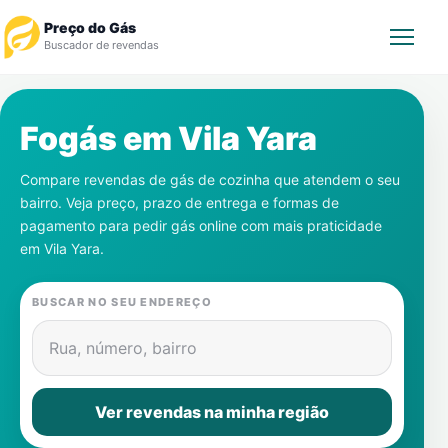
Preço do Gás
Buscador de revendas
Rastrear Pedido
Fogás em
Vila Yara
Revendedor
Compare revendas de gás de cozinha que atendem o seu
bairro. Veja preço, prazo de entrega e formas de
Notícias
pagamento para pedir gás online com mais praticidade
em
Vila Yara
.
Cadastre-se
BUSCAR NO SEU ENDEREÇO
Gás
Rua, número, bairro
Contatos
Ver revendas na minha região