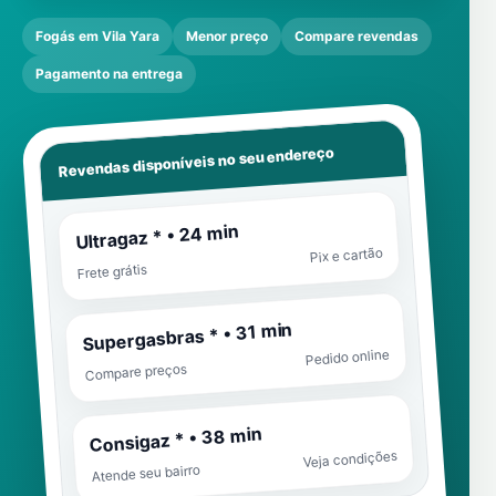
Fogás em Vila Yara
Menor preço
Compare revendas
Pagamento na entrega
Revendas disponíveis no seu endereço
Ultragaz * • 24 min
Pix e cartão
Frete grátis
Supergasbras * • 31 min
Pedido online
Compare preços
Consigaz * • 38 min
Veja condições
Atende seu bairro