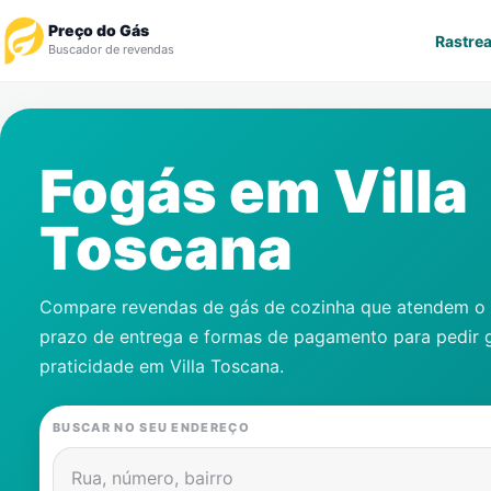
Preço do Gás
Rastrea
Buscador de revendas
Rastrear Pedido
Fogás em
Villa
Revendedor
Toscana
Notícias
Cadastre-se
Compare revendas de gás de cozinha que atendem o s
prazo de entrega e formas de pagamento para pedir 
Gás
praticidade em
Villa Toscana
.
Contatos
BUSCAR NO SEU ENDEREÇO
Rua, número, bairro