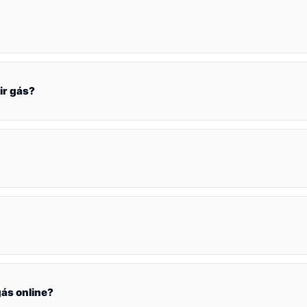
ir gás?
ás online?