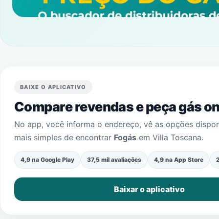
BAIXE O APLICATIVO
Compare revendas e peça gás onl
No app, você informa o endereço, vê as opções dispo
mais simples de encontrar
Fogás
em
Villa Toscana
.
4,9 na Google Play
37,5 mil avaliações
4,9 na App Store
2
Baixar o aplicativo