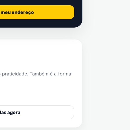
o meu endereço
s praticidade. Também é a forma
das agora