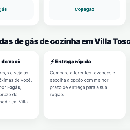
gás
Copagaz
das de gás de cozinha em Villa Tos
⚡
 de você
Entrega rápida
eço e veja as
Compare diferentes revendas e
óximas de você.
escolha a opção com melhor
 por
Fogás
,
prazo de entrega para a sua
prazo de
região.
 pedir em
Villa