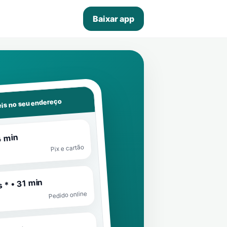
Baixar app
is no seu endereço
4 min
Pix e cartão
 * • 31 min
Pedido online