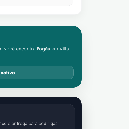
im você encontra
Fogás
em
Villa
icativo
ço e entrega para pedir gás