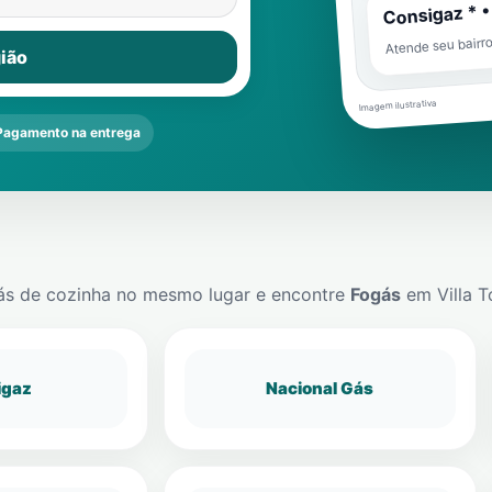
Consigaz * •
Atende seu bairr
ião
Imagem ilustrativa
Pagamento na entrega
ás de cozinha no mesmo lugar e encontre
Fogás
em
Villa 
igaz
Nacional Gás