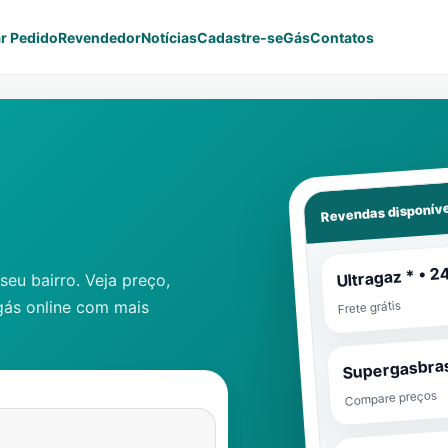
r Pedido
Revendedor
Notícias
Cadastre-se
Gás
Contatos
Revendas disponíve
Ultragaz * • 2
eu bairro. Veja preço,
gás online com mais
Frete grátis
Supergasbras
Compare preços