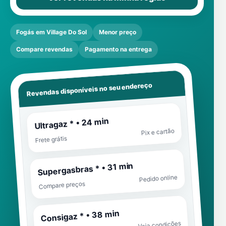
Fogás em Village Do Sol
Menor preço
Compare revendas
Pagamento na entrega
Revendas disponíveis no seu endereço
Ultragaz * • 24 min
Pix e cartão
Frete grátis
Supergasbras * • 31 min
Pedido online
Compare preços
Consigaz * • 38 min
Veja condições