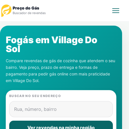
Preço do Gás
Buscador de revendas
Rastrear Pedido
Fogás em
Village Do
Sol
Revendedor
Compare revendas de gás de cozinha que atendem o seu
Notícias
bairro. Veja preço, prazo de entrega e formas de
pagamento para pedir gás online com mais praticidade
Cadastre-se
em
Village Do Sol
.
Gás
BUSCAR NO SEU ENDEREÇO
Contatos
Rua, número, bairro
Ver revendas na minha região