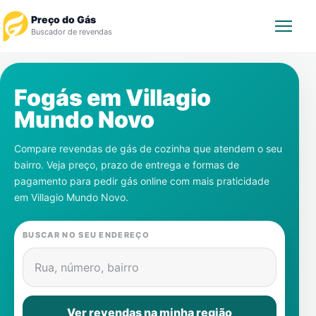
Preço do Gás
Buscador de revendas
Rastrear Pedido
Fogás em
Villagio
Mundo Novo
Revendedor
Compare revendas de gás de cozinha que atendem o seu
Notícias
bairro. Veja preço, prazo de entrega e formas de
pagamento para pedir gás online com mais praticidade
Cadastre-se
em
Villagio Mundo Novo
.
Gás
BUSCAR NO SEU ENDEREÇO
Contatos
Rua, número, bairro
Ver revendas na minha região