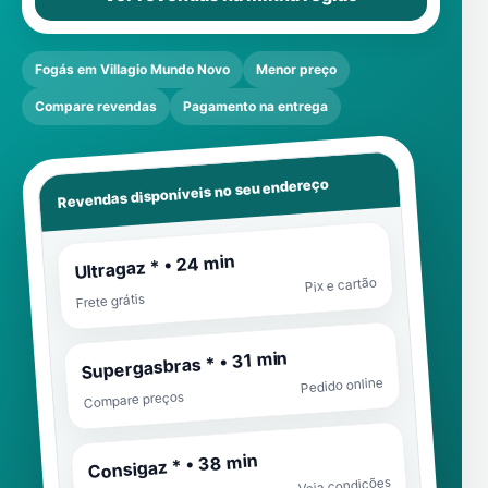
Fogás em Villagio Mundo Novo
Menor preço
Compare revendas
Pagamento na entrega
Revendas disponíveis no seu endereço
Ultragaz * • 24 min
Pix e cartão
Frete grátis
Supergasbras * • 31 min
Pedido online
Compare preços
Consigaz * • 38 min
Veja condições