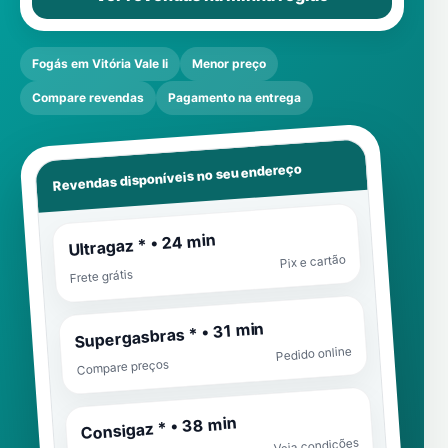
Fogás em Vitória Vale Ii
Menor preço
Compare revendas
Pagamento na entrega
Revendas disponíveis no seu endereço
Ultragaz * • 24 min
Pix e cartão
Frete grátis
Supergasbras * • 31 min
Pedido online
Compare preços
Consigaz * • 38 min
Veja condições