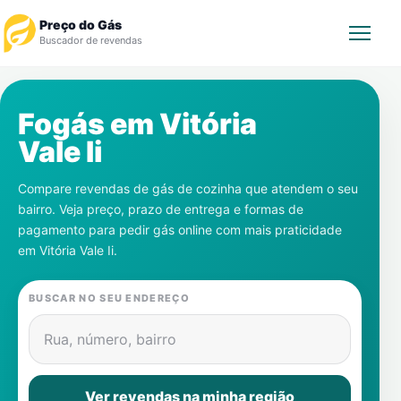
Preço do Gás
Buscador de revendas
Rastrear Pedido
Fogás em
Vitória
Vale Ii
Revendedor
Compare revendas de gás de cozinha que atendem o seu
Notícias
bairro. Veja preço, prazo de entrega e formas de
pagamento para pedir gás online com mais praticidade
Cadastre-se
em
Vitória Vale Ii
.
Gás
BUSCAR NO SEU ENDEREÇO
Contatos
Rua, número, bairro
Ver revendas na minha região