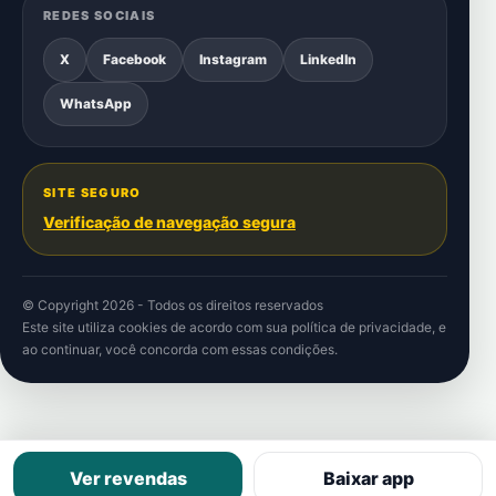
REDES SOCIAIS
X
Facebook
Instagram
LinkedIn
WhatsApp
SITE SEGURO
Verificação de navegação segura
© Copyright 2026 - Todos os direitos reservados
Este site utiliza cookies de acordo com sua
política de privacidade
, e
ao continuar, você concorda com essas condições.
Ver revendas
Baixar app