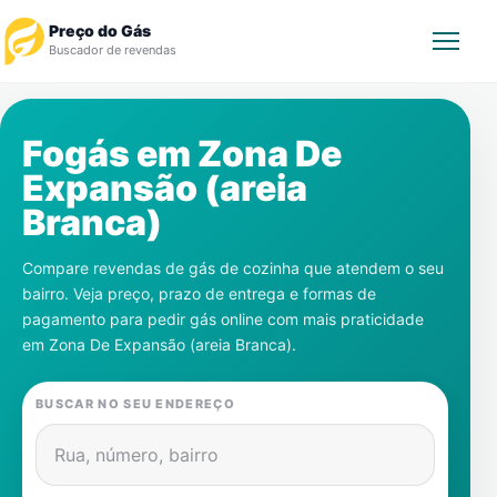
Preço do Gás
Buscador de revendas
Rastrear Pedido
Fogás em
Zona De
Expansão (areia
Revendedor
Branca)
Notícias
Compare revendas de gás de cozinha que atendem o seu
bairro. Veja preço, prazo de entrega e formas de
Cadastre-se
pagamento para pedir gás online com mais praticidade
em
Zona De Expansão (areia Branca)
.
Gás
BUSCAR NO SEU ENDEREÇO
Contatos
Rua, número, bairro