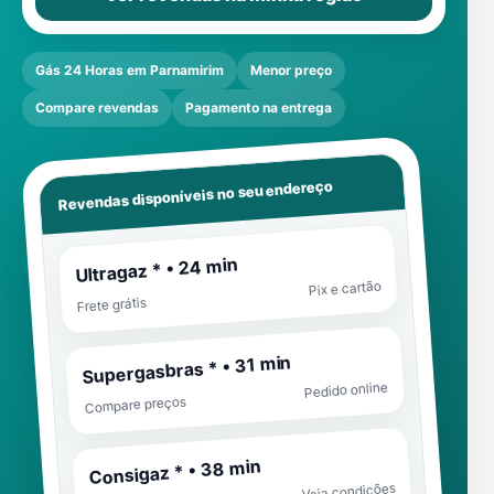
Gás 24 Horas em Parnamirim
Menor preço
Compare revendas
Pagamento na entrega
Revendas disponíveis no seu endereço
Ultragaz * • 24 min
Pix e cartão
Frete grátis
Supergasbras * • 31 min
Pedido online
Compare preços
Consigaz * • 38 min
Veja condições