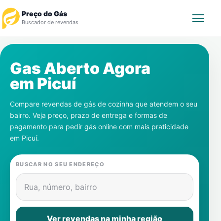
Preço do Gás
Buscador de revendas
Rastrear Pedido
Gas Aberto Agora
em
Picuí
Revendedor
Compare revendas de gás de cozinha que atendem o seu
Notícias
bairro. Veja preço, prazo de entrega e formas de
pagamento para pedir gás online com mais praticidade
Cadastre-se
em
Picuí
.
Gás
BUSCAR NO SEU ENDEREÇO
Contatos
Rua, número, bairro
Ver revendas na minha região