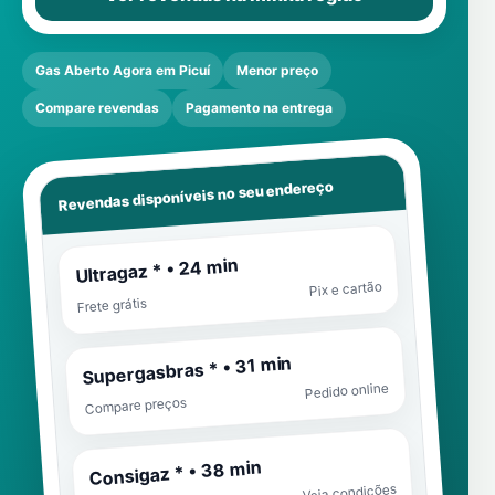
Gas Aberto Agora em Picuí
Menor preço
Compare revendas
Pagamento na entrega
Revendas disponíveis no seu endereço
Ultragaz * • 24 min
Pix e cartão
Frete grátis
Supergasbras * • 31 min
Pedido online
Compare preços
Consigaz * • 38 min
Veja condições