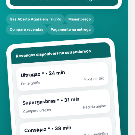
Gas Aberto Agora em Triunfo
Menor preço
Compare revendas
Pagamento na entrega
Revendas disponíveis no seu endereço
Ultragaz * • 24 min
Pix e cartão
Frete grátis
Supergasbras * • 31 min
Pedido online
Compare preços
Consigaz * • 38 min
Veja condições