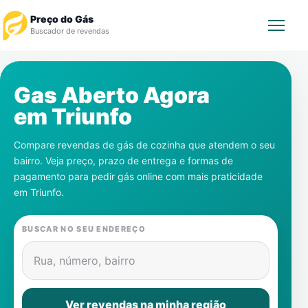
Preço do Gás
Buscador de revendas
Rastrear Pedido
Gas Aberto Agora
em
Triunfo
Revendedor
Compare revendas de gás de cozinha que atendem o seu
Notícias
bairro. Veja preço, prazo de entrega e formas de
pagamento para pedir gás online com mais praticidade
Cadastre-se
em
Triunfo
.
Gás
BUSCAR NO SEU ENDEREÇO
Contatos
Rua, número, bairro
Ver revendas na minha região