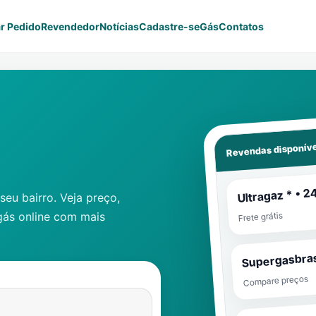
r Pedido
Revendedor
Notícias
Cadastre-se
Gás
Contatos
Revendas disponíve
Ultragaz * • 2
eu bairro. Veja preço,
gás online com mais
Frete grátis
Supergasbras
Compare preços