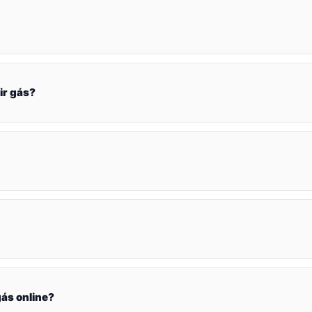
ir gás?
ás online?