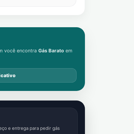
im você encontra
Gás Barato
em
icativo
ço e entrega para pedir gás