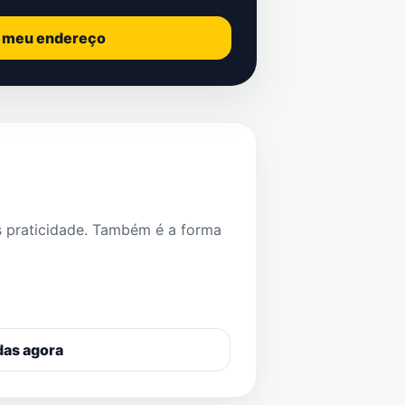
o meu endereço
s praticidade. Também é a forma
das agora