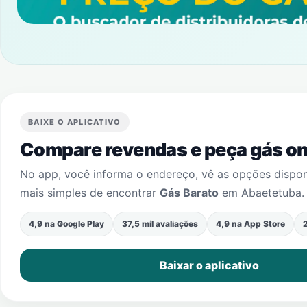
BAIXE O APLICATIVO
Compare revendas e peça gás onl
No app, você informa o endereço, vê as opções dispo
mais simples de encontrar
Gás Barato
em
Abaetetuba
.
4,9 na Google Play
37,5 mil avaliações
4,9 na App Store
2
Baixar o aplicativo