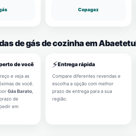
gás
Copagaz
ndas de gás de cozinha em Abaetet
⚡
perto de você
Entrega rápida
eço e veja as
Compare diferentes revendas e
óximas de você.
escolha a opção com melhor
 por
Gás Barato
,
prazo de entrega para a sua
prazo de
região.
 pedir em