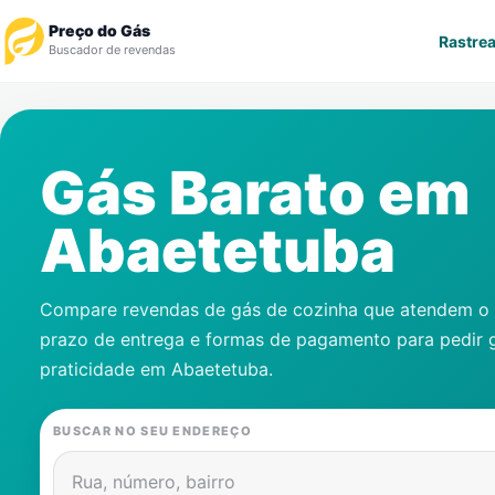
Preço do Gás
Rastrea
Buscador de revendas
Rastrear Pedido
Gás Barato em
Revendedor
Abaetetuba
Notícias
Cadastre-se
Compare revendas de gás de cozinha que atendem o s
prazo de entrega e formas de pagamento para pedir 
Gás
praticidade em
Abaetetuba
.
Contatos
BUSCAR NO SEU ENDEREÇO
Rua, número, bairro