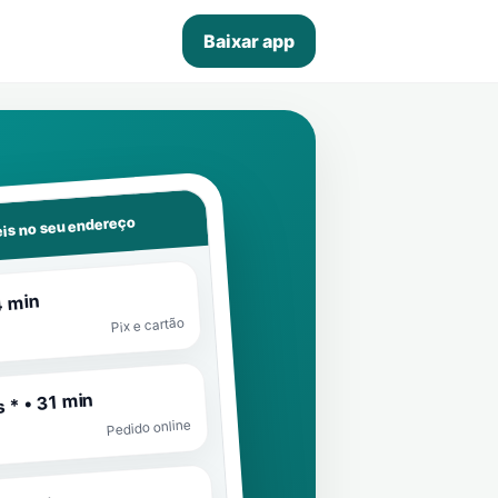
Baixar app
is no seu endereço
4 min
Pix e cartão
 * • 31 min
Pedido online