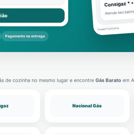
Consigaz * •
Atende seu bairr
ião
Imagem ilustrativa
Pagamento na entrega
ás de cozinha no mesmo lugar e encontre
Gás Barato
em
A
igaz
Nacional Gás