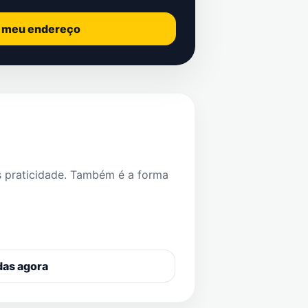
o meu endereço
s praticidade. Também é a forma
das agora