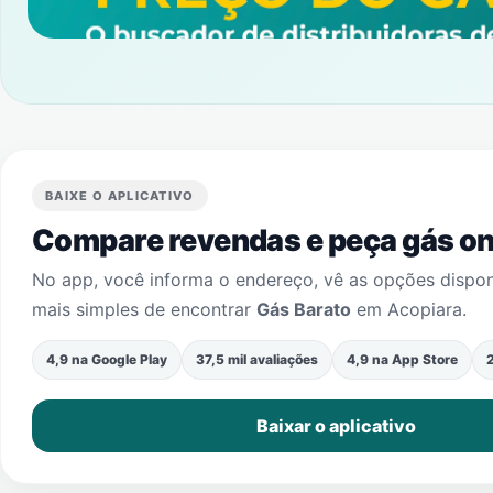
BAIXE O APLICATIVO
Compare revendas e peça gás onl
No app, você informa o endereço, vê as opções dispo
mais simples de encontrar
Gás Barato
em
Acopiara
.
4,9 na Google Play
37,5 mil avaliações
4,9 na App Store
2
Baixar o aplicativo