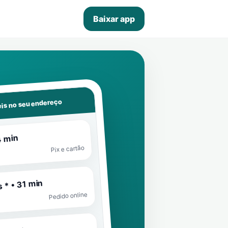
Baixar app
is no seu endereço
4 min
Pix e cartão
 * • 31 min
Pedido online