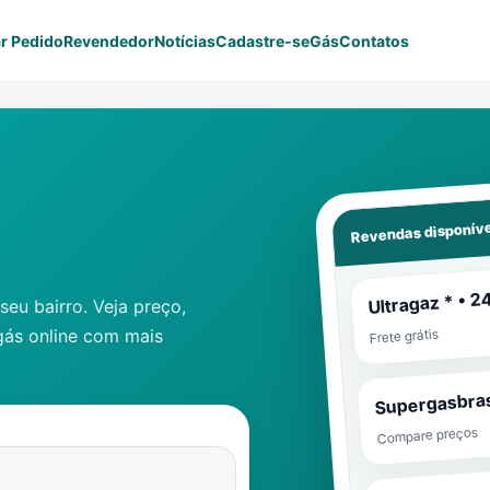
r Pedido
Revendedor
Notícias
Cadastre-se
Gás
Contatos
Revendas disponíve
Ultragaz * • 2
eu bairro. Veja preço,
gás online com mais
Frete grátis
Supergasbras
Compare preços