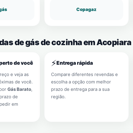
gás
Copagaz
ndas de gás de cozinha em Acopiara
⚡
perto de você
Entrega rápida
eço e veja as
Compare diferentes revendas e
óximas de você.
escolha a opção com melhor
 por
Gás Barato
,
prazo de entrega para a sua
prazo de
região.
 pedir em