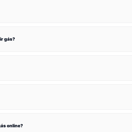
ir gás?
ás online?