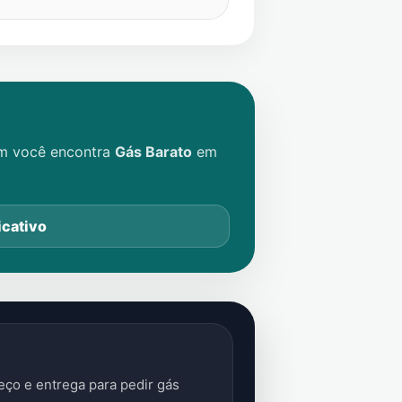
im você encontra
Gás Barato
em
icativo
ço e entrega para pedir gás