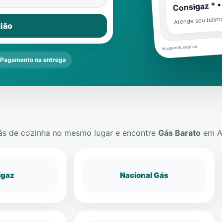
Consigaz * •
Atende seu bairr
ião
Imagem ilustrativa
Pagamento na entrega
ás de cozinha no mesmo lugar e encontre
Gás Barato
em
A
igaz
Nacional Gás