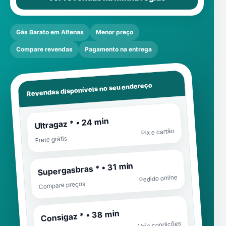
Gás Barato em Alfenas
Menor preço
Compare revendas
Pagamento na entrega
Revendas disponíveis no seu endereço
Ultragaz * • 24 min
Pix e cartão
Frete grátis
Supergasbras * • 31 min
Pedido online
Compare preços
Consigaz * • 38 min
Veja condições