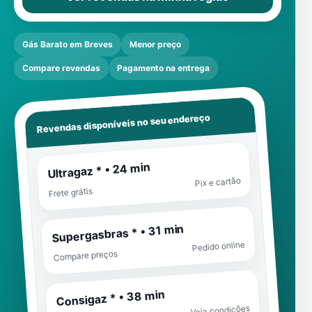
Gás Barato em Breves
Menor preço
Compare revendas
Pagamento na entrega
Revendas disponíveis no seu endereço
Ultragaz * • 24 min
Pix e cartão
Frete grátis
Supergasbras * • 31 min
Pedido online
Compare preços
Consigaz * • 38 min
Veja condições