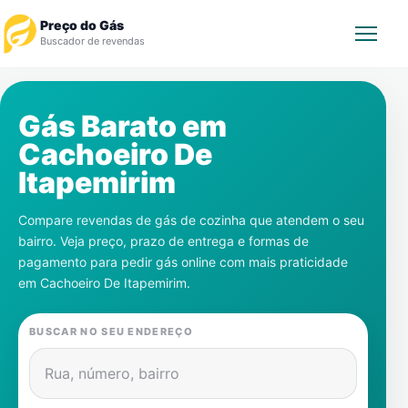
Preço do Gás
Buscador de revendas
Rastrear Pedido
Gás Barato em
Cachoeiro De
Revendedor
Itapemirim
Notícias
Compare revendas de gás de cozinha que atendem o seu
bairro. Veja preço, prazo de entrega e formas de
Cadastre-se
pagamento para pedir gás online com mais praticidade
em
Cachoeiro De Itapemirim
.
Gás
BUSCAR NO SEU ENDEREÇO
Contatos
Rua, número, bairro