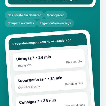
Gás Barato em Camarão
Menor preço
Compare revendas
Pagamento na entrega
Revendas disponíveis no seu endereço
Ultragaz * • 24 min
Pix e cartão
Frete grátis
Supergasbras * • 31 min
Pedido online
Compare preços
Consigaz * • 38 min
Veja condições