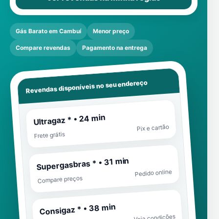
Gás Barato em Cambuí
Menor preço
Compare revendas
Pagamento na entrega
Revendas disponíveis no seu endereço
Ultragaz * • 24 min
Pix e cartão
Frete grátis
Supergasbras * • 31 min
Pedido online
Compare preços
Consigaz * • 38 min
Veja condições