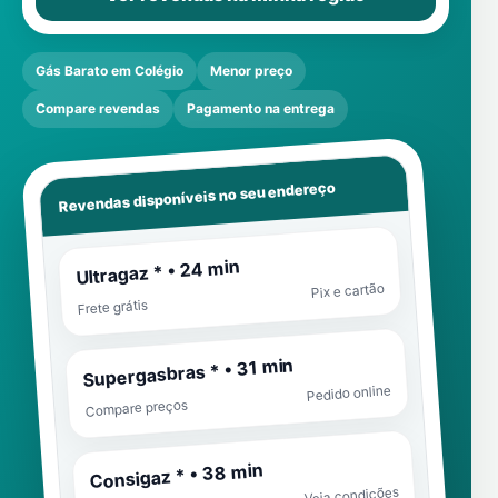
Gás Barato em Colégio
Menor preço
Compare revendas
Pagamento na entrega
Revendas disponíveis no seu endereço
Ultragaz * • 24 min
Pix e cartão
Frete grátis
Supergasbras * • 31 min
Pedido online
Compare preços
Consigaz * • 38 min
Veja condições