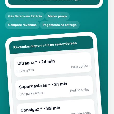
Gás Barato em Estácio
Menor preço
Compare revendas
Pagamento na entrega
Revendas disponíveis no seu endereço
Ultragaz * • 24 min
Pix e cartão
Frete grátis
Supergasbras * • 31 min
Pedido online
Compare preços
Consigaz * • 38 min
Veja condições