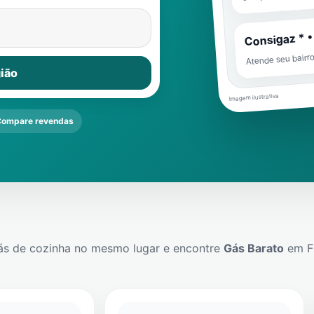
Consigaz * •
Atende seu bairr
ião
Imagem ilustrativa
ompare revendas
ás de cozinha no mesmo lugar e encontre
Gás Barato
em
F