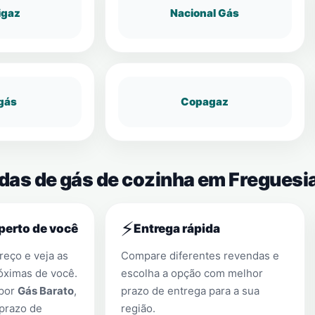
igaz
Nacional Gás
gás
Copagaz
ndas de gás de cozinha em Freguesi
⚡
perto de você
Entrega rápida
eço e veja as
Compare diferentes revendas e
óximas de você.
escolha a opção com melhor
 por
Gás Barato
,
prazo de entrega para a sua
prazo de
região.