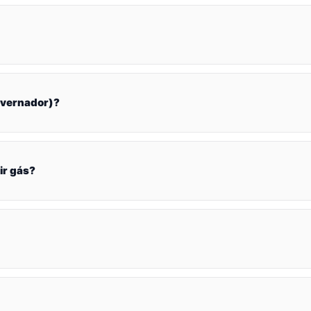
overnador)?
ir gás?