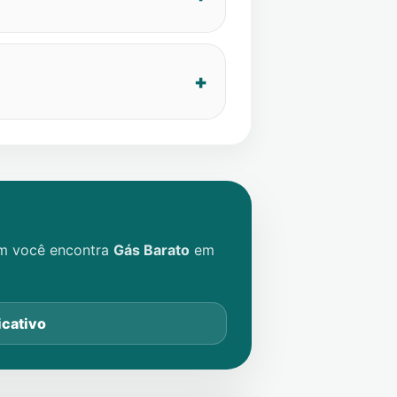
im você encontra
Gás Barato
em
icativo