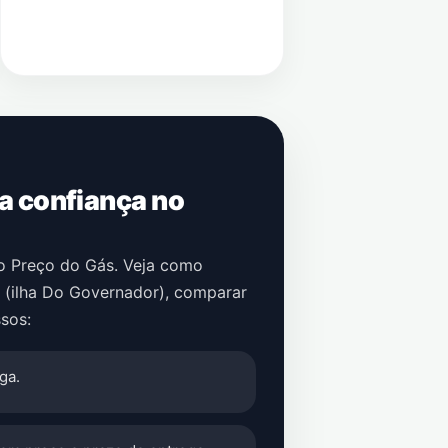
 a confiança no
no Preço do Gás. Veja como
 (ilha Do Governador)
, comparar
sos:
ga.