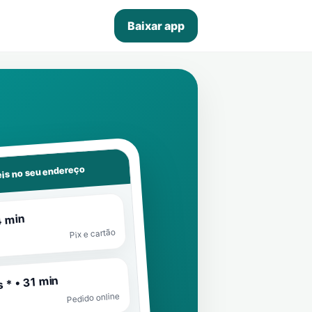
Baixar app
is no seu endereço
4 min
Pix e cartão
 * • 31 min
Pedido online