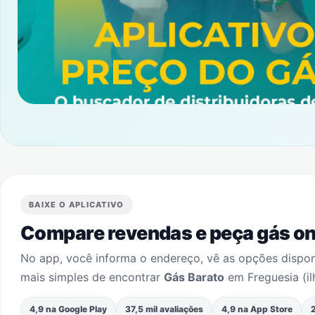
BAIXE O APLICATIVO
Compare revendas e peça gás onl
No app, você informa o endereço, vê as opções dispo
mais simples de encontrar
Gás Barato
em
Freguesia (i
4,9 na Google Play
37,5 mil avaliações
4,9 na App Store
2