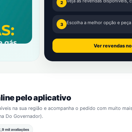
Veja as revendas disponíveis, 
2
Escolha a melhor opção e peça 
3
Ver revendas n
ine pelo aplicativo
níveis na sua região e acompanha o pedido com muito mai
lha Do Governador)
.
,9 mil avaliações