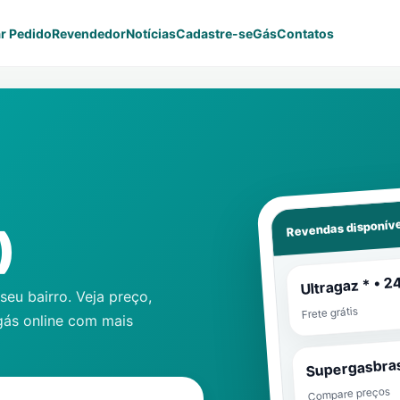
r Pedido
Revendedor
Notícias
Cadastre-se
Gás
Contatos
Revendas disponíve
)
Ultragaz * • 2
eu bairro. Veja preço,
Frete grátis
gás online com mais
Supergasbras
Compare preços