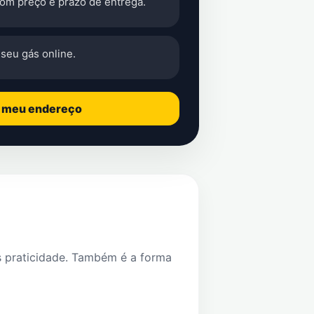
com preço e prazo de entrega.
seu gás online.
o meu endereço
s praticidade. Também é a forma