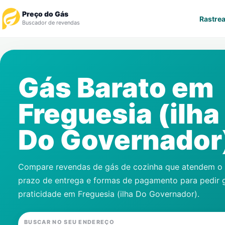
Preço do Gás
Rastrea
Buscador de revendas
Rastrear Pedido
Gás Barato em
Revendedor
Freguesia (ilha
Notícias
Do Governador
Cadastre-se
Gás
Compare revendas de gás de cozinha que atendem o s
prazo de entrega e formas de pagamento para pedir 
Contatos
praticidade em
Freguesia (ilha Do Governador)
.
BUSCAR NO SEU ENDEREÇO