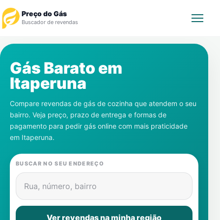
Preço do Gás
Buscador de revendas
Rastrear Pedido
Gás Barato em
Itaperuna
Revendedor
Compare revendas de gás de cozinha que atendem o seu
Notícias
bairro. Veja preço, prazo de entrega e formas de
pagamento para pedir gás online com mais praticidade
Cadastre-se
em
Itaperuna
.
Gás
BUSCAR NO SEU ENDEREÇO
Contatos
Rua, número, bairro
Ver revendas na minha região