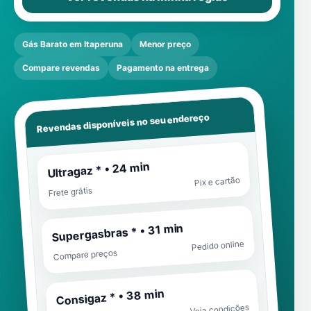
Gás Barato em Itaperuna
Menor preço
Compare revendas
Pagamento na entrega
Revendas disponíveis no seu endereço
Ultragaz * • 24 min
Pix e cartão
Frete grátis
Supergasbras * • 31 min
Pedido online
Compare preços
Consigaz * • 38 min
Veja condições