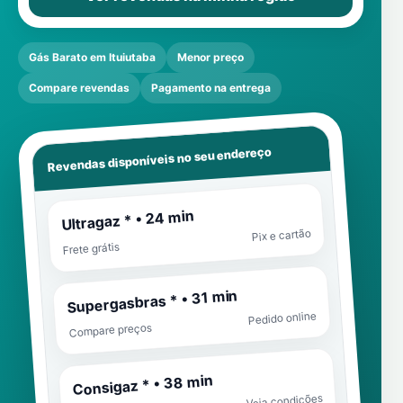
Gás Barato em Ituiutaba
Menor preço
Compare revendas
Pagamento na entrega
Revendas disponíveis no seu endereço
Ultragaz * • 24 min
Pix e cartão
Frete grátis
Supergasbras * • 31 min
Pedido online
Compare preços
Consigaz * • 38 min
Veja condições