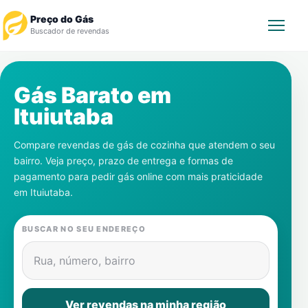
Preço do Gás
Buscador de revendas
Rastrear Pedido
Gás Barato em
Ituiutaba
Revendedor
Compare revendas de gás de cozinha que atendem o seu
Notícias
bairro. Veja preço, prazo de entrega e formas de
pagamento para pedir gás online com mais praticidade
Cadastre-se
em
Ituiutaba
.
Gás
BUSCAR NO SEU ENDEREÇO
Contatos
Rua, número, bairro
Ver revendas na minha região