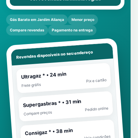
Gás Barato em Jardim Aliança
Menor preço
Compare revendas
Pagamento na entrega
Revendas disponíveis no seu endereço
Ultragaz * • 24 min
Pix e cartão
Frete grátis
Supergasbras * • 31 min
Pedido online
Compare preços
Consigaz * • 38 min
Veja condições