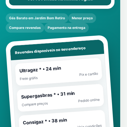
Gás Barato em Jardim Bom Retiro
Menor preço
Compare revendas
Pagamento na entrega
Revendas disponíveis no seu endereço
Ultragaz * • 24 min
Pix e cartão
Frete grátis
Supergasbras * • 31 min
Pedido online
Compare preços
Consigaz * • 38 min
Veja condições