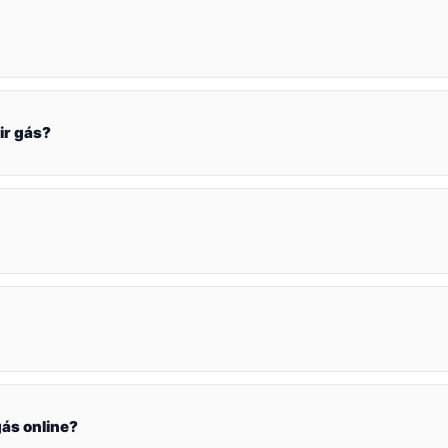
ir gás?
ás online?