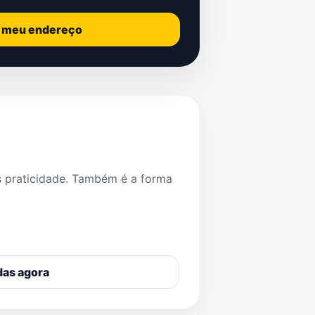
o meu endereço
s praticidade. Também é a forma
das agora