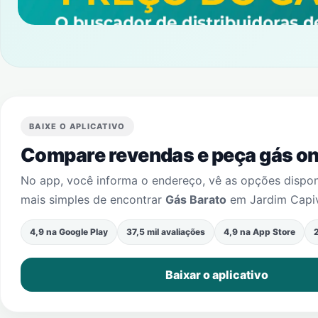
BAIXE O APLICATIVO
Compare revendas e peça gás onl
No app, você informa o endereço, vê as opções dispo
mais simples de encontrar
Gás Barato
em
Jardim Capiv
4,9 na Google Play
37,5 mil avaliações
4,9 na App Store
2
Baixar o aplicativo