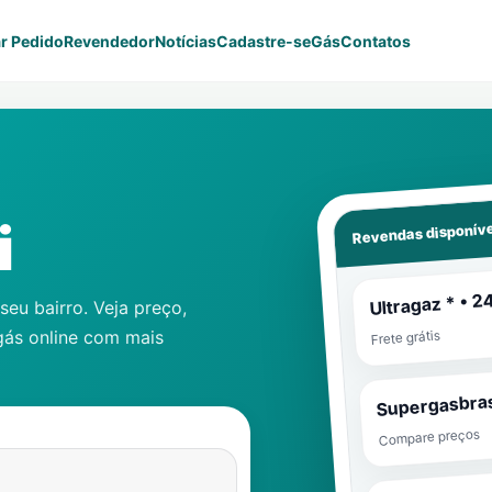
r Pedido
Revendedor
Notícias
Cadastre-se
Gás
Contatos
Revendas disponíve
i
Ultragaz * • 2
eu bairro. Veja preço,
gás online com mais
Frete grátis
Supergasbras
Compare preços