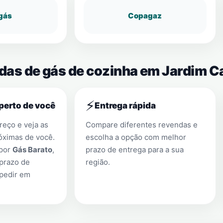
gás
Copagaz
ndas de gás de cozinha em Jardim C
⚡
perto de você
Entrega rápida
eço e veja as
Compare diferentes revendas e
óximas de você.
escolha a opção com melhor
 por
Gás Barato
,
prazo de entrega para a sua
prazo de
região.
 pedir em