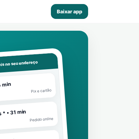
Baixar app
is no seu endereço
4 min
Pix e cartão
 * • 31 min
Pedido online