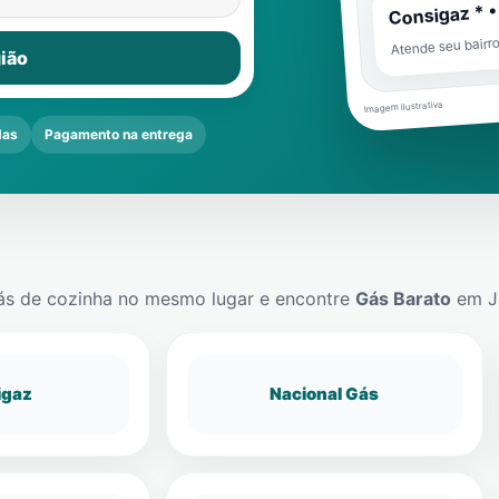
Consigaz * •
Atende seu bairr
ião
Imagem ilustrativa
das
Pagamento na entrega
ás de cozinha no mesmo lugar e encontre
Gás Barato
em
J
igaz
Nacional Gás