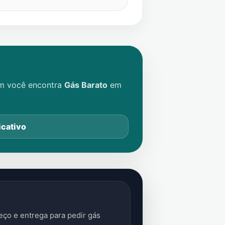
im você encontra
Gás Barato
em
icativo
ço e entrega para pedir gás