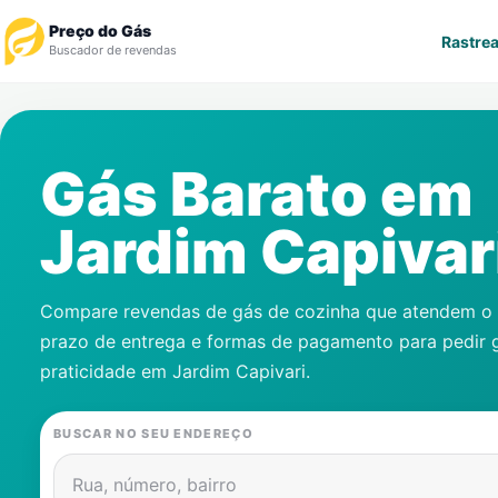
Preço do Gás
Rastrea
Buscador de revendas
Rastrear Pedido
Gás Barato em
Revendedor
Jardim Capivar
Notícias
Cadastre-se
Compare revendas de gás de cozinha que atendem o s
prazo de entrega e formas de pagamento para pedir 
Gás
praticidade em
Jardim Capivari
.
Contatos
BUSCAR NO SEU ENDEREÇO
Rua, número, bairro