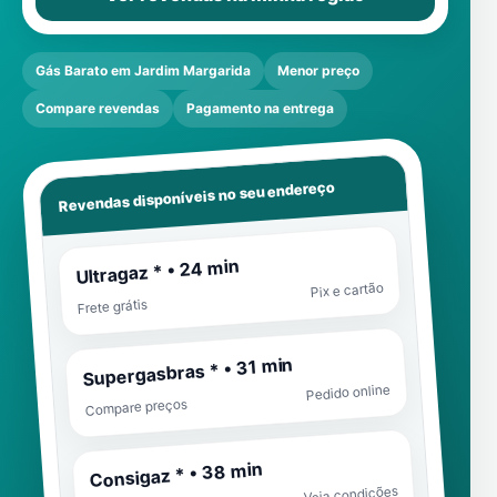
Gás Barato em Jardim Margarida
Menor preço
Compare revendas
Pagamento na entrega
Revendas disponíveis no seu endereço
Ultragaz * • 24 min
Pix e cartão
Frete grátis
Supergasbras * • 31 min
Pedido online
Compare preços
Consigaz * • 38 min
Veja condições