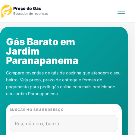
Preço do Gás
Buscador de revendas
Rastrear Pedido
Gás Barato em
Jardim
Revendedor
Paranapanema
Notícias
Compare revendas de gás de cozinha que atendem o seu
bairro. Veja preço, prazo de entrega e formas de
Cadastre-se
pagamento para pedir gás online com mais praticidade
em
Jardim Paranapanema
.
Gás
BUSCAR NO SEU ENDEREÇO
Contatos
Rua, número, bairro