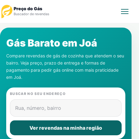
Preço do Gás
Buscador de revendas
Rastrear Pedido
Gás Barato em
Joá
Revendedor
Compare revendas de gás de cozinha que atendem o seu
bairro. Veja preço, prazo de entrega e formas de
Notícias
pagamento para pedir gás online com mais praticidade
em
Joá
.
Cadastre-se
BUSCAR NO SEU ENDEREÇO
Gás
Rua, número, bairro
Contatos
Ver revendas na minha região