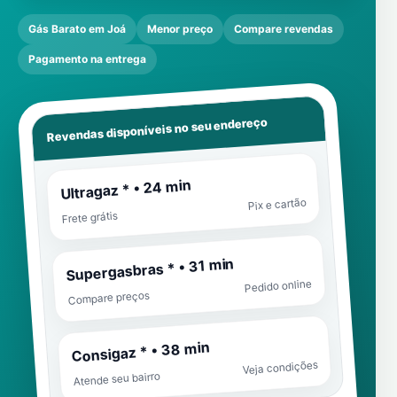
Gás Barato em Joá
Menor preço
Compare revendas
Pagamento na entrega
Revendas disponíveis no seu endereço
Ultragaz * • 24 min
Pix e cartão
Frete grátis
Supergasbras * • 31 min
Pedido online
Compare preços
Consigaz * • 38 min
Veja condições
Atende seu bairro