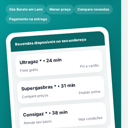
Gás Barato em Lami
Menor preço
Compare revendas
Pagamento na entrega
Revendas disponíveis no seu endereço
Ultragaz * • 24 min
Pix e cartão
Frete grátis
Supergasbras * • 31 min
Pedido online
Compare preços
Consigaz * • 38 min
Veja condições
Atende seu bairro