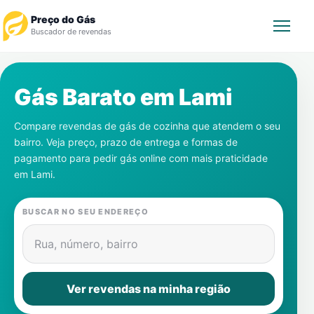
Preço do Gás
Buscador de revendas
Rastrear Pedido
Gás Barato em
Lami
Revendedor
Compare revendas de gás de cozinha que atendem o seu
bairro. Veja preço, prazo de entrega e formas de
Notícias
pagamento para pedir gás online com mais praticidade
em
Lami
.
Cadastre-se
BUSCAR NO SEU ENDEREÇO
Gás
Rua, número, bairro
Contatos
Ver revendas na minha região