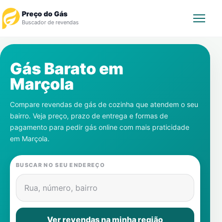
Preço do Gás
Buscador de revendas
Rastrear Pedido
Gás Barato em
Marçola
Revendedor
Compare revendas de gás de cozinha que atendem o seu
Notícias
bairro. Veja preço, prazo de entrega e formas de
pagamento para pedir gás online com mais praticidade
Cadastre-se
em
Marçola
.
Gás
BUSCAR NO SEU ENDEREÇO
Contatos
Rua, número, bairro
Ver revendas na minha região