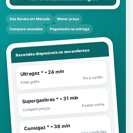
Gás Barato em Marçola
Menor preço
Compare revendas
Pagamento na entrega
Revendas disponíveis no seu endereço
Ultragaz * • 24 min
Pix e cartão
Frete grátis
Supergasbras * • 31 min
Pedido online
Compare preços
Consigaz * • 38 min
Veja condições