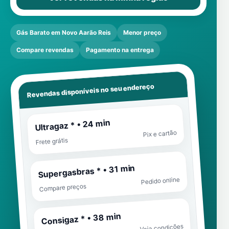
Gás Barato em Novo Aarão Reis
Menor preço
Compare revendas
Pagamento na entrega
Revendas disponíveis no seu endereço
Ultragaz * • 24 min
Pix e cartão
Frete grátis
Supergasbras * • 31 min
Pedido online
Compare preços
Consigaz * • 38 min
Veja condições