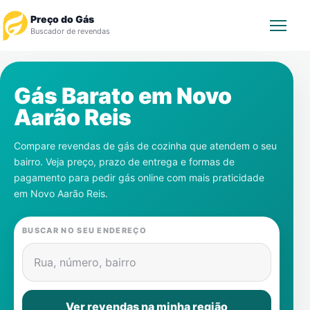
Preço do Gás
Buscador de revendas
Rastrear Pedido
Gás Barato em
Novo
Aarão Reis
Revendedor
Compare revendas de gás de cozinha que atendem o seu
Notícias
bairro. Veja preço, prazo de entrega e formas de
pagamento para pedir gás online com mais praticidade
Cadastre-se
em
Novo Aarão Reis
.
Gás
BUSCAR NO SEU ENDEREÇO
Contatos
Rua, número, bairro
Ver revendas na minha região