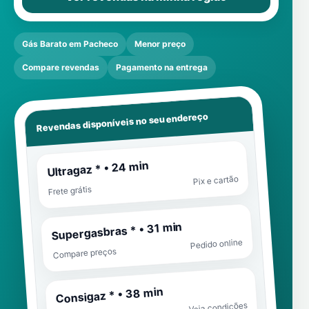
Gás Barato em Pacheco
Menor preço
Compare revendas
Pagamento na entrega
Revendas disponíveis no seu endereço
Ultragaz * • 24 min
Pix e cartão
Frete grátis
Supergasbras * • 31 min
Pedido online
Compare preços
Consigaz * • 38 min
Veja condições