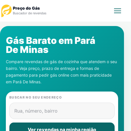
Preço do Gás
Buscador de revendas
Rastrear Pedido
Gás Barato em
Pará
De Minas
Revendedor
Compare revendas de gás de cozinha que atendem o seu
Notícias
bairro. Veja preço, prazo de entrega e formas de
pagamento para pedir gás online com mais praticidade
Cadastre-se
em
Pará De Minas
.
Gás
BUSCAR NO SEU ENDEREÇO
Contatos
Rua, número, bairro
Ver revendas na minha região