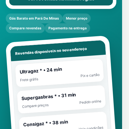
Gás Barato em Pará De Minas
Menor preço
Compare revendas
Pagamento na entrega
Revendas disponíveis no seu endereço
Ultragaz * • 24 min
Pix e cartão
Frete grátis
Supergasbras * • 31 min
Pedido online
Compare preços
Consigaz * • 38 min
Veja condições