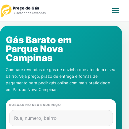
Preço do Gás
Buscador de revendas
Rastrear Pedido
Gás Barato em
Parque Nova
Revendedor
Campinas
Notícias
Compare revendas de gás de cozinha que atendem o seu
bairro. Veja preço, prazo de entrega e formas de
Cadastre-se
pagamento para pedir gás online com mais praticidade
em
Parque Nova Campinas
.
Gás
BUSCAR NO SEU ENDEREÇO
Contatos
Rua, número, bairro