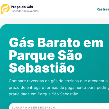
Preço do Gás
Rastrea
Buscador de revendas
Rastrear Pedido
Gás Barato em
Revendedor
Parque São
Notícias
Sebastião
Cadastre-se
Gás
Compare revendas de gás de cozinha que atendem o s
prazo de entrega e formas de pagamento para pedir 
Contatos
praticidade em
Parque São Sebastião
.
BUSCAR NO SEU ENDEREÇO