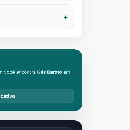
im você encontra
Gás Barato
em
icativo