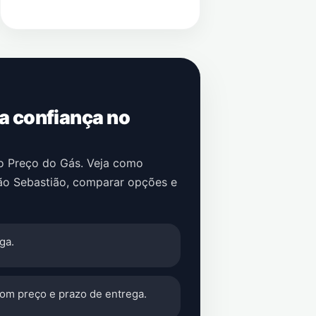
 a confiança no
no Preço do Gás. Veja como
ão Sebastião
, comparar opções e
ga.
com preço e prazo de entrega.