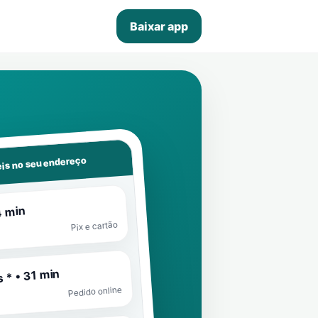
Baixar app
is no seu endereço
4 min
Pix e cartão
 * • 31 min
Pedido online