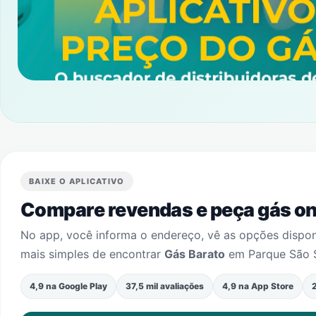
BAIXE O APLICATIVO
Compare revendas e peça gás onl
No app, você informa o endereço, vê as opções dispo
mais simples de encontrar
Gás Barato
em
Parque São 
4,9 na Google Play
37,5 mil avaliações
4,9 na App Store
2