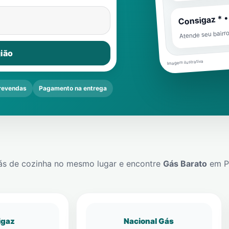
Consigaz * •
Atende seu bairr
ião
Imagem ilustrativa
revendas
Pagamento na entrega
ás de cozinha no mesmo lugar e encontre
Gás Barato
em
P
igaz
Nacional Gás