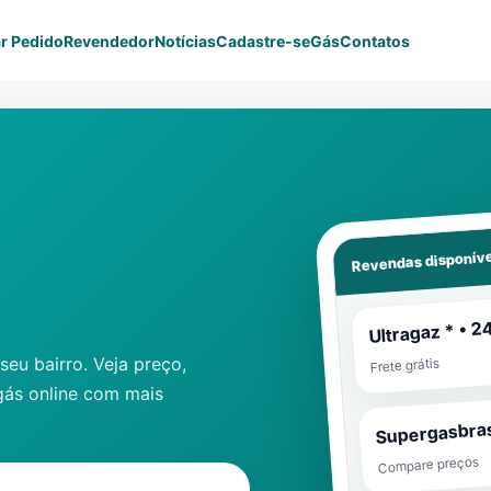
r Pedido
Revendedor
Notícias
Cadastre-se
Gás
Contatos
Revendas disponíve
Ultragaz * • 2
eu bairro. Veja preço,
Frete grátis
gás online com mais
Supergasbras
Compare preços