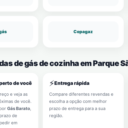
gás
Copagaz
ndas de gás de cozinha em Parque S
⚡
perto de você
Entrega rápida
eço e veja as
Compare diferentes revendas e
óximas de você.
escolha a opção com melhor
 por
Gás Barato
,
prazo de entrega para a sua
prazo de
região.
 pedir em