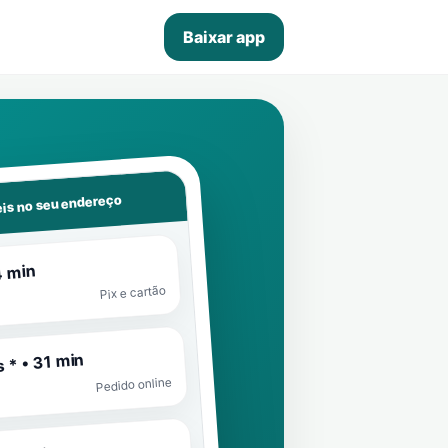
Baixar app
is no seu endereço
4 min
Pix e cartão
 * • 31 min
Pedido online