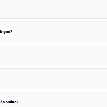
ir gás?
ás online?