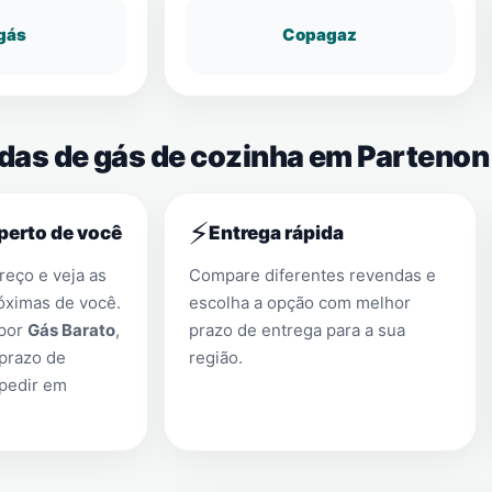
gás
Copagaz
ndas de gás de cozinha em Partenon
⚡
perto de você
Entrega rápida
eço e veja as
Compare diferentes revendas e
óximas de você.
escolha a opção com melhor
 por
Gás Barato
,
prazo de entrega para a sua
prazo de
região.
 pedir em