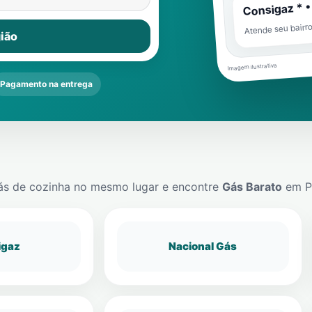
Consigaz * •
Atende seu bairr
ião
Imagem ilustrativa
Pagamento na entrega
ás de cozinha no mesmo lugar e encontre
Gás Barato
em
P
igaz
Nacional Gás