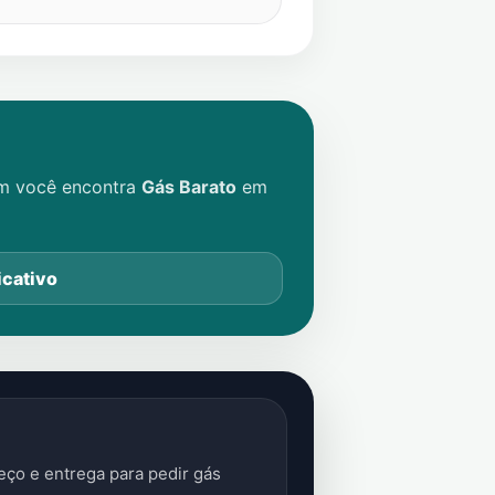
im você encontra
Gás Barato
em
icativo
ço e entrega para pedir gás