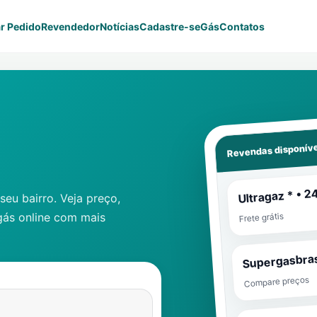
r Pedido
Revendedor
Notícias
Cadastre-se
Gás
Contatos
Revendas disponíve
Ultragaz * • 2
eu bairro. Veja preço,
gás online com mais
Frete grátis
Supergasbras
Compare preços