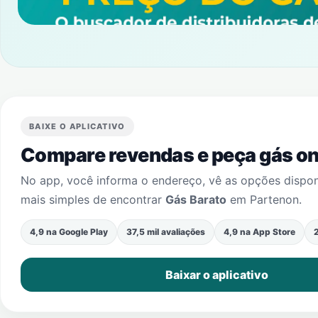
BAIXE O APLICATIVO
Compare revendas e peça gás onl
No app, você informa o endereço, vê as opções dispo
mais simples de encontrar
Gás Barato
em
Partenon
.
4,9 na Google Play
37,5 mil avaliações
4,9 na App Store
2
Baixar o aplicativo