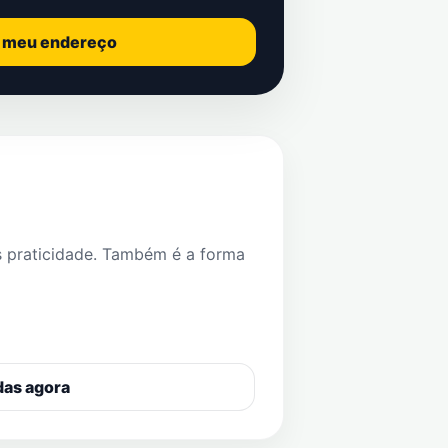
o meu endereço
s praticidade. Também é a forma
das agora