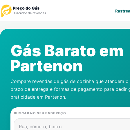
Preço do Gás
Rastrea
Buscador de revendas
Rastrear Pedido
Gás Barato em
Revendedor
Partenon
Notícias
Cadastre-se
Compare revendas de gás de cozinha que atendem o s
prazo de entrega e formas de pagamento para pedir 
Gás
praticidade em
Partenon
.
Contatos
BUSCAR NO SEU ENDEREÇO
Rua, número, bairro