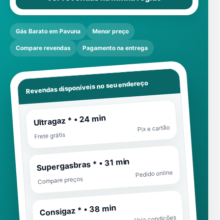
Gás Barato em Pavuna
Menor preço
Compare revendas
Pagamento na entrega
Revendas disponíveis no seu endereço
Ultragaz * • 24 min
Pix e cartão
Frete grátis
Supergasbras * • 31 min
Pedido online
Compare preços
Consigaz * • 38 min
Veja condições