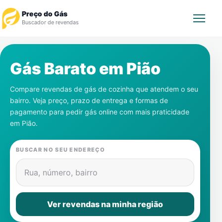
Preço do Gás
Buscador de revendas
Rastrear Pedido
Gás Barato em
Pião
Revendedor
Compare revendas de gás de cozinha que atendem o seu
bairro. Veja preço, prazo de entrega e formas de
Notícias
pagamento para pedir gás online com mais praticidade
em
Pião
.
Cadastre-se
BUSCAR NO SEU ENDEREÇO
Gás
Rua, número, bairro
Contatos
Ver revendas na minha região