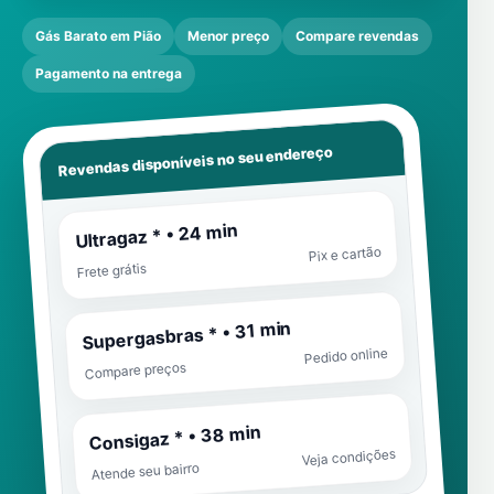
Gás Barato em Pião
Menor preço
Compare revendas
Pagamento na entrega
Revendas disponíveis no seu endereço
Ultragaz * • 24 min
Pix e cartão
Frete grátis
Supergasbras * • 31 min
Pedido online
Compare preços
Consigaz * • 38 min
Veja condições
Atende seu bairro