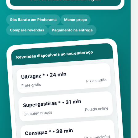
Gás Barato em Pindorama
Menor preço
Compare revendas
Pagamento na entrega
Revendas disponíveis no seu endereço
Ultragaz * • 24 min
Pix e cartão
Frete grátis
Supergasbras * • 31 min
Pedido online
Compare preços
Consigaz * • 38 min
Veja condições