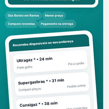
Gás Barato em Ramos
Menor preço
Compare revendas
Pagamento na entrega
Revendas disponíveis no seu endereço
Ultragaz * • 24 min
Pix e cartão
Frete grátis
Supergasbras * • 31 min
Pedido online
Compare preços
Consigaz * • 38 min
Veja condições