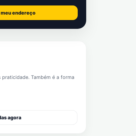
o meu endereço
s praticidade. Também é a forma
das agora