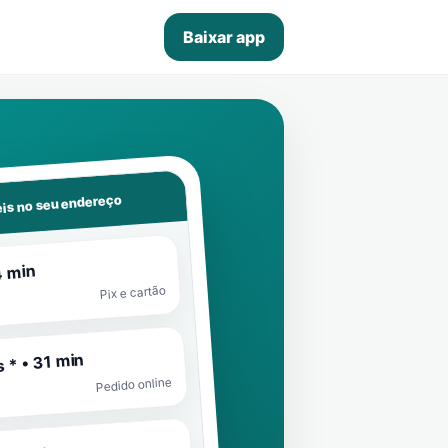
Baixar app
is no seu endereço
4 min
Pix e cartão
 * • 31 min
Pedido online