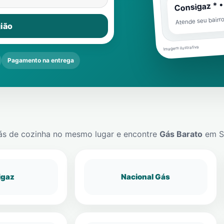
Consigaz * •
Atende seu bairr
ião
Imagem ilustrativa
Pagamento na entrega
ás de cozinha no mesmo lugar e encontre
Gás Barato
em
S
igaz
Nacional Gás