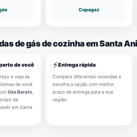
gás
Copagaz
ndas de gás de cozinha em Santa An
⚡
perto de você
Entrega rápida
eço e veja as
Compare diferentes revendas e
óximas de você.
escolha a opção com melhor
 por
Gás Barato
,
prazo de entrega para a sua
prazo de
região.
 pedir em
Santa