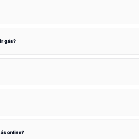
ir gás?
ás online?