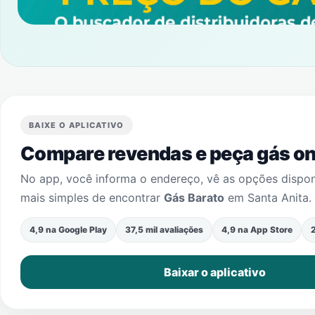
BAIXE O APLICATIVO
Compare revendas e peça gás onl
No app, você informa o endereço, vê as opções dispo
mais simples de encontrar
Gás Barato
em
Santa Anita
.
4,9 na Google Play
37,5 mil avaliações
4,9 na App Store
2
Baixar o aplicativo