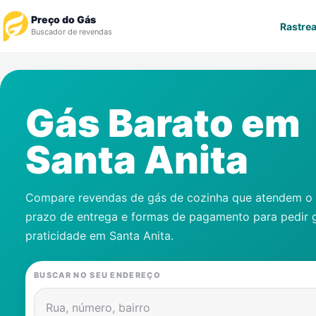
Preço do Gás
Rastrea
Buscador de revendas
Rastrear Pedido
Gás Barato em
Revendedor
Santa Anita
Notícias
Cadastre-se
Compare revendas de gás de cozinha que atendem o s
prazo de entrega e formas de pagamento para pedir 
Gás
praticidade em
Santa Anita
.
Contatos
BUSCAR NO SEU ENDEREÇO
Rua, número, bairro