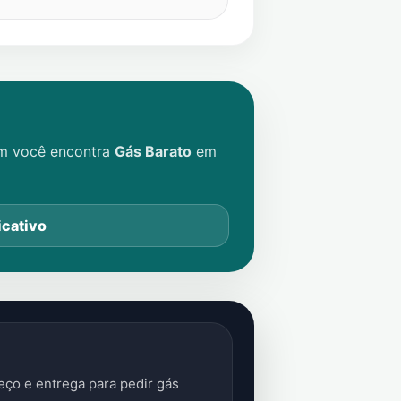
im você encontra
Gás Barato
em
icativo
ço e entrega para pedir gás