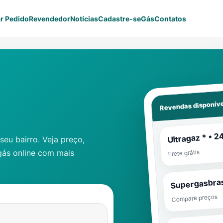
r Pedido
Revendedor
Notícias
Cadastre-se
Gás
Contatos
Revendas disponíve
Ultragaz * • 2
eu bairro. Veja preço,
gás online com mais
Frete grátis
Supergasbras
Compare preços